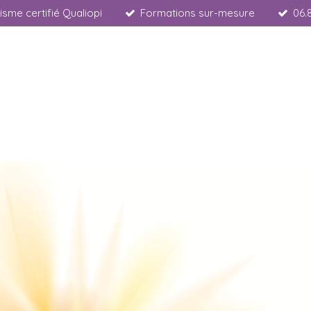
sme certifié Qualiopi
Formations sur-mesure
06.
.