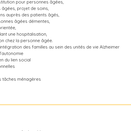
nstitution pour personnes âgées,
s âgées, projet de soins,
s auprès des patients âgés,
ersonnes âgées démentes,
rientée,
nt une hospitalisation,
ion chez la personne âgée.
tégration des familles au sein des unités de vie Alzheimer
d’autonomie
n du lien social
onnelles
des tâches ménagères