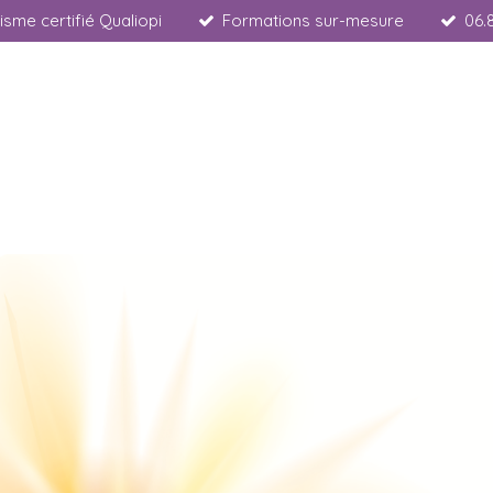
sme certifié Qualiopi
Formations sur-mesure
06.
.